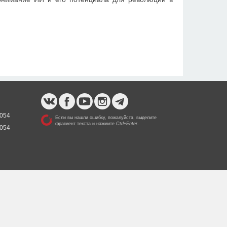
1054
Если вы нашли ошибку, пожалуйста, выделите
фрагмент текста и нажмите
Ctrl+Enter
.
1054