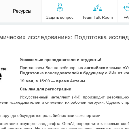
Ресурсы
Задать вопрос
Team Talk Room
FA
мических исследованиях: Подготовка исслед
Уважаемые преподаватели и студенты!
Приглашаем Вас на вебинар
на английском языке «У
Подготовка исследователей к будущему с ИИ» от ком
19 мая, в 15:00 — время Астаны
Ссылка для регистрации
Искусственный интеллект (ИИ) производит революцию
ени исследователей и снижения их рабочей нагрузки.
Однако с пр
ару где обсуждается роль библиотеки с экспертами.
онимание текущего ландшафта GenAI, определите ключевые сооб
ой грамотности.
Не упустите эту возможность улучшить свое 