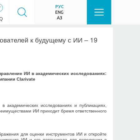
РУС
ENG
ҚАЗ
Q
ователей к будущему с ИИ – 19
правление ИИ в академических исследованиях:
пании Clarivate
 в академических исследованиях и публикациях,
еимуществами ИИ приходит бремя ответственного
ражения для оценки инструментов ИИ и откройте
понимание ИИ и его потенциала для революции в