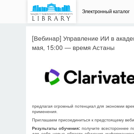
Электронный каталог
[Вебинар] Управление ИИ в акаде
мая, 15:00 — время Астаны
предлагая огромный потенциал для экономии врем
применения.
Приглашаем присоединиться к предстоящему вебин
Результаты обучения:
получите всестороннее п
для себя новые области обучения информационн